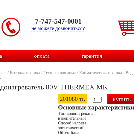
7-747-547-0001
не можете дозвониться?
а
оплата
гарантия
алог
/
Бытовая техника
/
Техника для дома
/
Климатическая техника
/
Водо
K
донагреватель 80V THERMEX MK
201080 тг.
Основные характеристик
Тип водонагревателя
накопительный
Способ нагрева
электрический
Объем бака