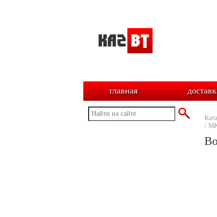
главная
доставк
Кат
/
M
Во