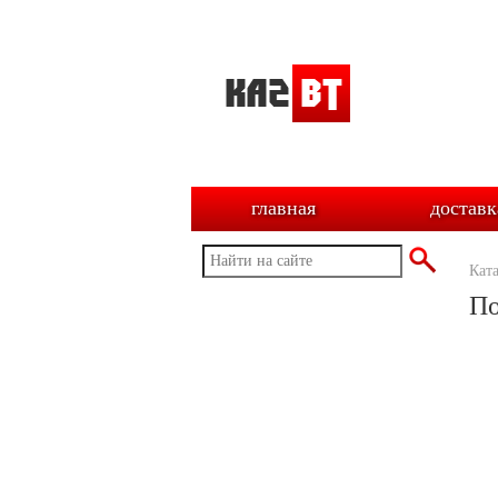
главная
доставк
Кат
По