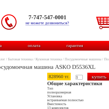
7-747-547-0001
не можете дозвониться?
а
оплата
гарантия
алог
/
Бытовая техника
/
Кухонная техника
/
Посудомоечные машины
/
По
судомоечная машина ASKO D5536XL
828960 тг.
Общие характеристики
Тип
полноразмерная
Установка
встраиваемая полностью
Вместимость
13 комплектов