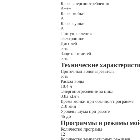
Класс энергопотребления
A+++
Класс мойки
A
Класс сушки
A
Тип управления
электронное
Дисплей
есть
Защита от детей
есть
Технические характерист
Проточный водонагреватель
есть
Расход воды
10.4 л
Энергопотребление за цикл
0.82 кВтч
Время мойки при обычной программе
210 мин
Уровень шума при работе
46 дБ
Программы и режимы мо
Количество программ
12
Количество температурных режимов