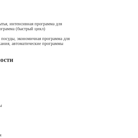
ытья, интенсивная программа для
рограмма (быстрый цикл)
 посуды, экономичная программа для
кания, автоматические программы
ности
ы
я