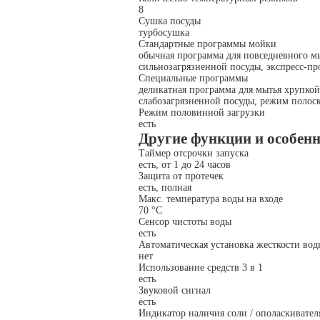
8
Сушка посуды
турбосушка
Стандартные программы мойки
обычная программа для повседневного м
сильнозагрязненной посуды, экспресс-п
Специальные программы
деликатная программа для мытья хрупкой
слабозагрязненной посуды, режим полос
Режим половинной загрузки
есть
Другие функции и особен
Таймер отсрочки запуска
есть, от 1 до 24 часов
Защита от протечек
есть, полная
Макс. температура воды на входе
70 °C
Сенсор чистоты воды
есть
Автоматическая установка жесткости вод
нет
Использование средств 3 в 1
есть
Звуковой сигнал
есть
Индикатор наличия соли / ополаскивател