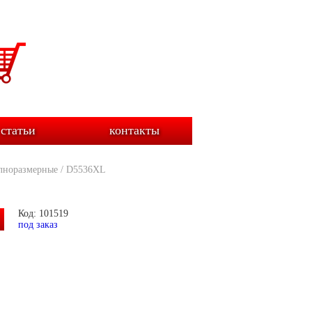
статьи
контакты
лноразмерные
/
D5536XL
Код: 101519
под заказ