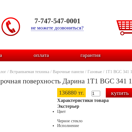
7-747-547-0001
не можете дозвониться?
а
оплата
гарантия
алог
/
Встраиваемая техника
/
Варочные панели
/
Газовые
/
1T1 BGС 341 
рочная поверхность Дарина 1T1 BGС 341 1
136880 тг.
Характеристики товара
Экстерьер
Цвет
Черное стекло
Исполнение