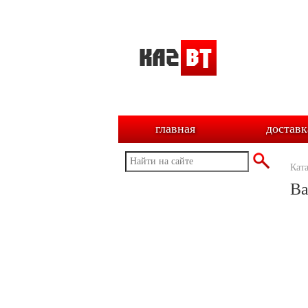
главная
доставк
Кат
Ва