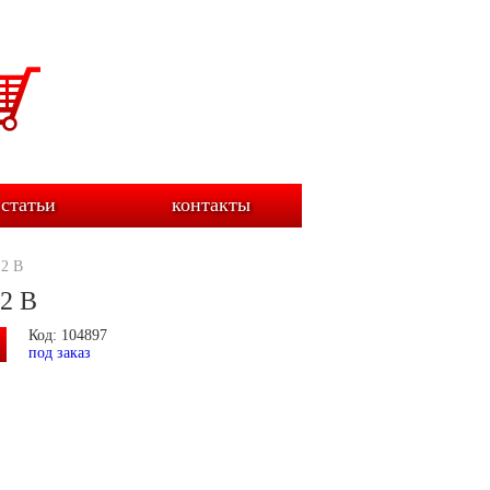
статьи
контакты
12 В
2 В
Код: 104897
под заказ