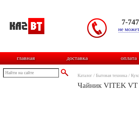
7-74
не может
главная
доставка
оплата
Каталог
/
Бытовая техника
/
Кух
Чайник VITEK VT