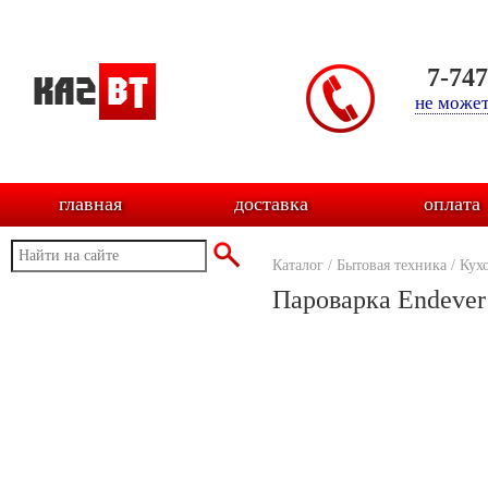
7-74
не может
главная
доставка
оплата
Каталог
/
Бытовая техника
/
Кух
Пароварка Endever 