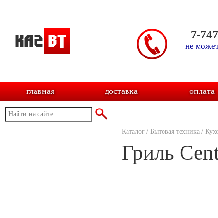
7-74
не может
главная
доставка
оплата
Каталог
/
Бытовая техника
/
Кух
Гриль Cen