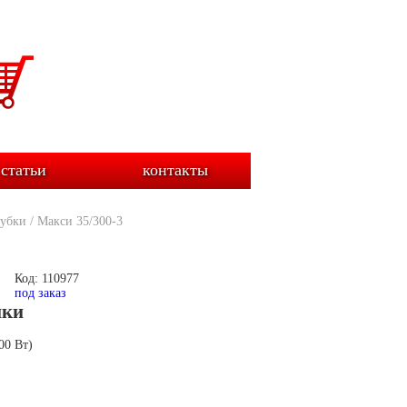
статьи
контакты
убки
/
Макси 35/300-3
Код: 110977
под заказ
ики
00 Вт)