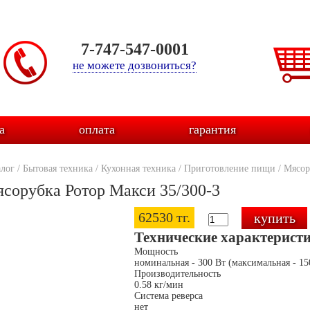
7-747-547-0001
не можете дозвониться?
а
оплата
гарантия
алог
/
Бытовая техника
/
Кухонная техника
/
Приготовление пищи
/
Мясор
сорубка Ротор Макси 35/300-3
62530 тг.
Технические характерист
Мощность
номинальная - 300 Вт (максимальная - 15
Производительность
0.58 кг/мин
Система реверса
нет