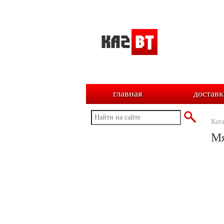
главная
доставк
Кат
Мя