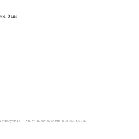
 мм, 8 мм
в
ра Мясорубка GORENJE MG1600W обновлена 09.08.2026 в 03:16