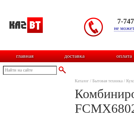
7-74
не может
главная
доставка
оплата
Каталог
/
Бытовая техника
/
Кух
Комбинир
FCMX680