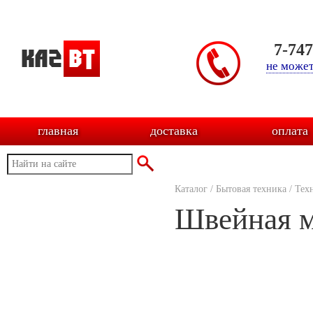
7-74
не может
главная
доставка
оплата
Каталог
/
Бытовая техника
/
Тех
Швейная м