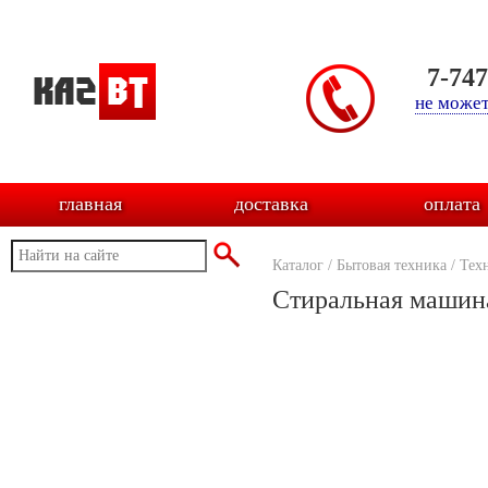
7-74
не может
главная
доставка
оплата
Каталог
/
Бытовая техника
/
Тех
Стиральная машина