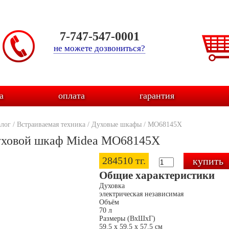
7-747-547-0001
не можете дозвониться?
а
оплата
гарантия
алог
/
Встраиваемая техника
/
Духовые шкафы
/
MO68145X
ховой шкаф Midea MO68145X
284510 тг.
Общие характеристики
Духовка
электрическая независимая
Объём
70 л
Размеры (ВхШхГ)
59.5 х 59.5 x 57.5 см