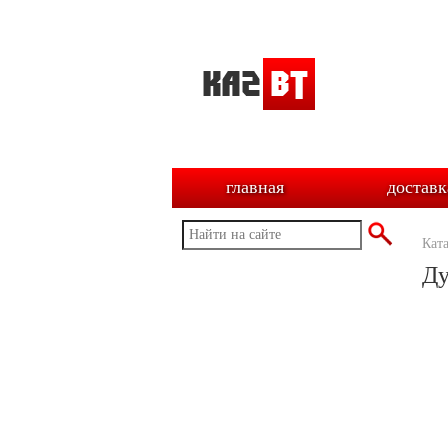
главная
доставк
Кат
Ду