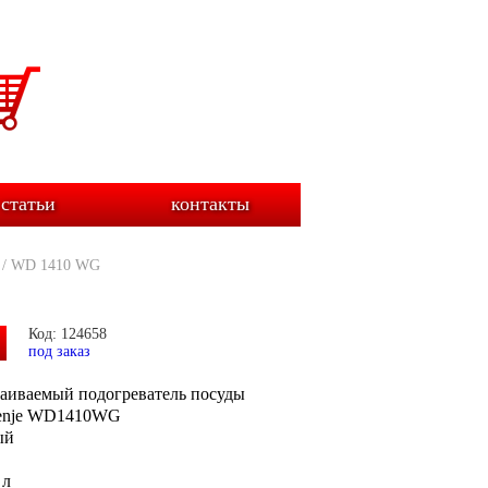
статьи
контакты
/
WD 1410 WG
Код: 124658
под заказ
раиваемый подогреватель посуды
enje WD1410WG
ый
 л