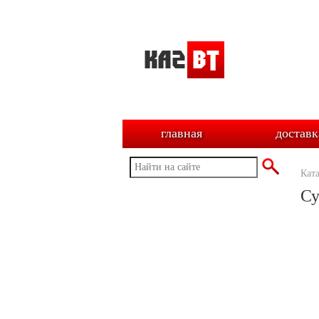
главная
доставк
Кат
Су