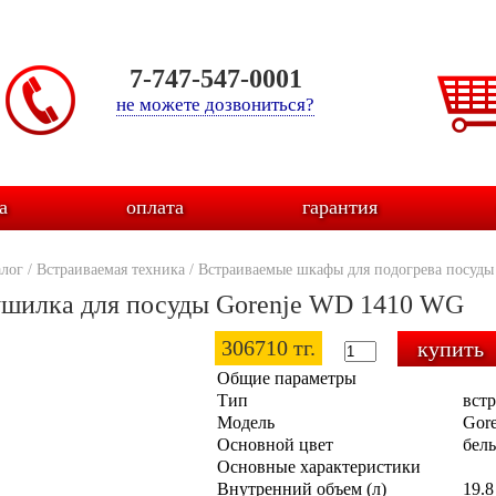
7-747-547-0001
не можете дозвониться?
а
оплата
гарантия
алог
/
Встраиваемая техника
/
Встраиваемые шкафы для подогрева посуды
шилка для посуды Gorenje WD 1410 WG
306710 тг.
Общие параметры
Тип
вст
Модель
Gor
Основной цвет
бел
Основные характеристики
Внутренний объем (л)
19.8