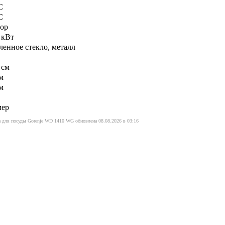
С
С
сор
 кВт
ленное стекло, металл
 см
м
м
мер
 для посуды Gorenje WD 1410 WG обновлена 08.08.2026 в 03:16