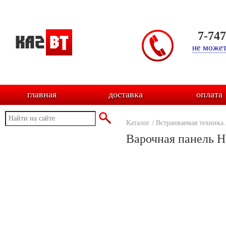
7-74
не может
главная
доставка
оплата
Каталог
/
Встраиваемая техника
Варочная панель H