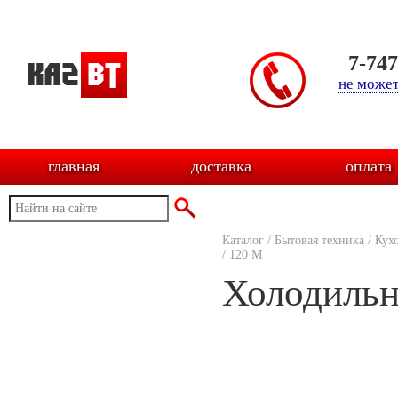
7-74
не может
главная
доставка
оплата
Каталог
/
Бытовая техника
/
Кух
/
120 М
Холодильн