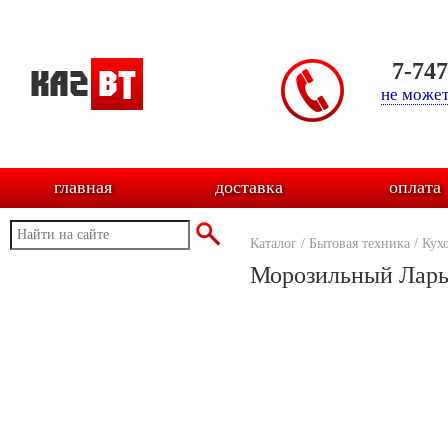
7-74
не может
главная
доставка
оплата
Каталог
/
Бытовая техника
/
Кух
Морозильный Ларь