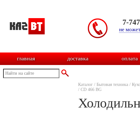
7-74
не может
главная
доставка
оплата
Каталог
/
Бытовая техника
/
Кух
/
CD 466 BG
Холодильн