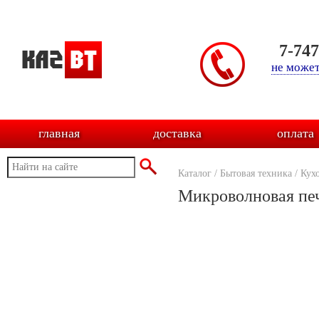
7-74
не может
главная
доставка
оплата
Каталог
/
Бытовая техника
/
Кух
Микроволновая п