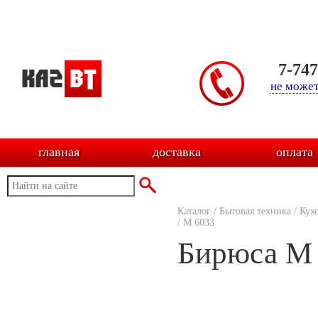
7-74
не может
главная
доставка
оплата
Каталог
/
Бытовая техника
/
Кух
/
M 6033
Бирюса M