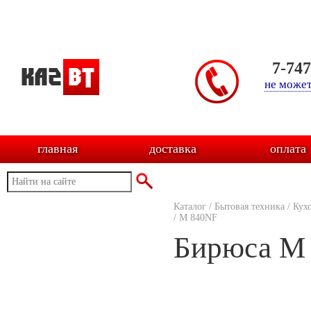
7-74
не может
главная
доставка
оплата
Каталог
/
Бытовая техника
/
Кух
/
M 840NF
Бирюса M