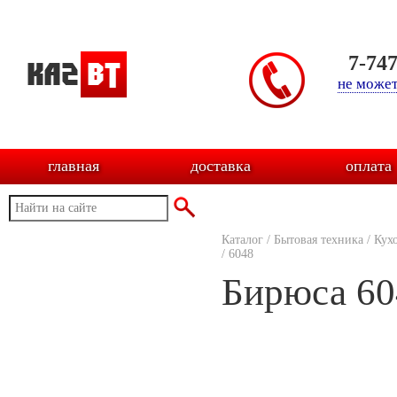
7-74
не может
главная
доставка
оплата
Каталог
/
Бытовая техника
/
Кух
/
6048
Бирюса 60