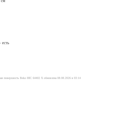
 см
 есть
ая поверхность Beko HIC 64402 X обновлена 08.08.2026 в 03:14