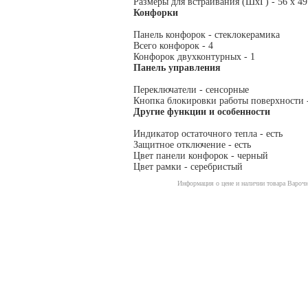
Размеры для встраивания (ШхГ) - 56 x 49
Конфорки
Панель конфорок - стеклокерамика
Всего конфорок - 4
Конфорок двухконтурных - 1
Панель управления
Переключатели - сенсорные
Кнопка блокировки работы поверхности -
Другие функции и особенности
Индикатор остаточного тепла - есть
Защитное отключение - есть
Цвет панели конфорок - черный
Цвет рамки - серебристый
Информация о цене и наличии товара Варочн