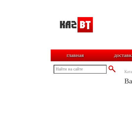
главная
доставк
Кат
Ва