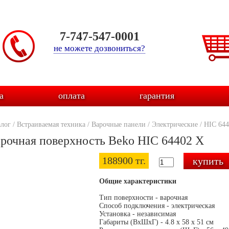
7-747-547-0001
не можете дозвониться?
а
оплата
гарантия
алог
/
Встраиваемая техника
/
Варочные панели
/
Электрические
/
HIC 644
рочная поверхность Beko HIC 64402 X
188900 тг.
Общие характеристики
Тип поверхности - варочная
Способ подключения - электрическая
Установка - независимая
Габариты (ВхШхГ) - 4.8 x 58 x 51 см