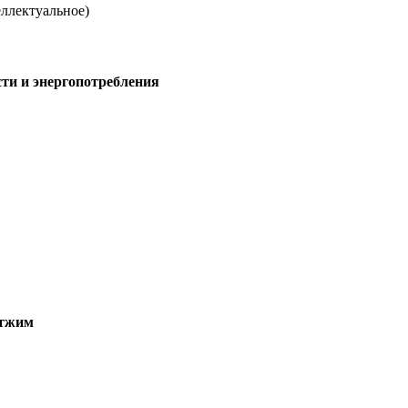
еллектуальное)
ти и энергопотребления
тжим