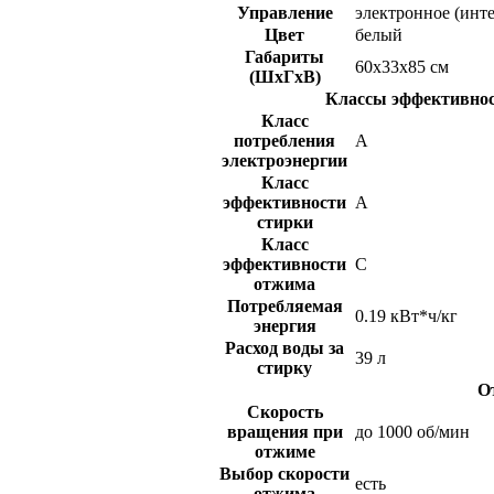
Управление
электронное (инт
Цвет
белый
Габариты
60x33x85 см
(ШxГxВ)
Классы эффективнос
Класс
потребления
A
электроэнергии
Класс
эффективности
A
стирки
Класс
эффективности
C
отжима
Потребляемая
0.19 кВт*ч/кг
энергия
Расход воды за
39 л
стирку
О
Скорость
вращения при
до 1000 об/мин
отжиме
Выбор скорости
есть
отжима