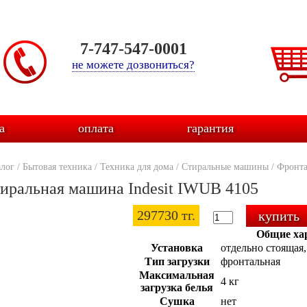
7-747-547-0001
не можете дозвониться?
а
оплата
гарантия
алог
/
Бытовая техника
/
Техника для дома
/
Стиральные машины
/
Фронт
иральная машина Indesit IWUB 4105
297730 тг.
Общие ха
Установка
отдельно стоящая
Тип загрузки
фронтальная
Максимальная
4 кг
загрузка белья
Сушка
нет