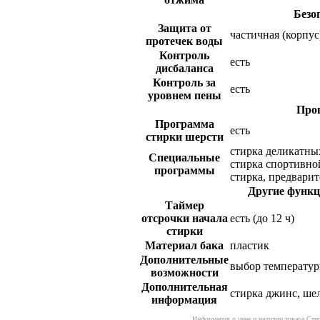
Безо
Защита от
частичная (корпус
протечек воды
Контроль
есть
дисбаланса
Контроль за
есть
уровнем пены
Про
Программа
есть
стирки шерсти
стирка деликатны
Специальные
стирка спортивно
программы
стирка, предварит
Другие функц
Таймер
отсрочки начала
есть (до 12 ч)
стирки
Материал бака
пластик
Дополнительные
выбор температур
возможности
Дополнительная
стирка джинс, ше
информация
Информация о цене и наличии товара Сти