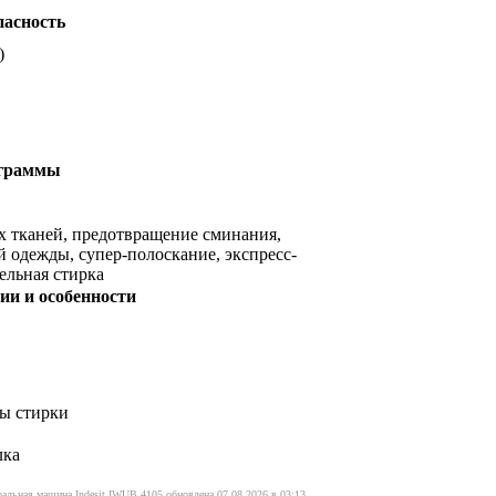
пасность
)
граммы
х тканей, предотвращение сминания,
й одежды, супер-полоскание, экспресс-
ельная стирка
ии и особенности
ы стирки
лка
ральная машина Indesit IWUB 4105 обновлена 07.08.2026 в 03:13