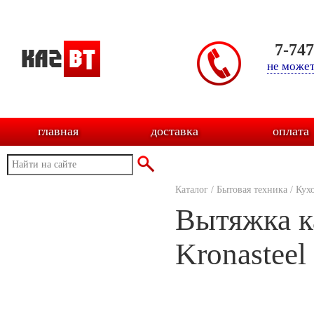
7-74
не может
главная
доставка
оплата
Каталог
/
Бытовая техника
/
Кух
Вытяжка к
Kronasteel