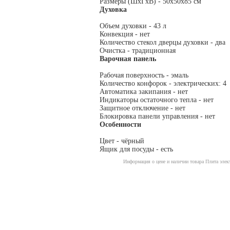
Размеры (ШхГхВ) - 50x50x85 см
Духовка
Объем духовки - 43 л
Конвекция - нет
Количество стекол дверцы духовки - два
Очистка - традиционная
Варочная панель
Рабочая поверхность - эмаль
Количество конфорок - электрических: 4
Автоматика закипания - нет
Индикаторы остаточного тепла - нет
Защитное отключение - нет
Блокировка панели управления - нет
Особенности
Цвет - чёрный
Ящик для посуды - есть
Информация о цене и наличии товара Плита элек