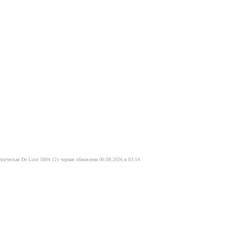
трическая De Luxe 5004.12э черная обновлена 06.08.2026 в 03:14