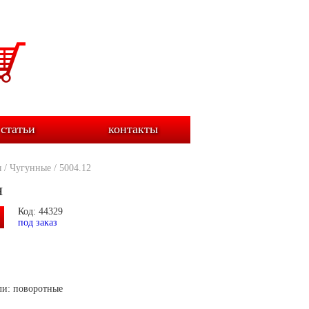
статьи
контакты
ы
/
Чугунные
/
5004.12
я
Код: 44329
под заказ
ли: поворотные