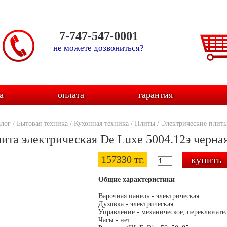
7-747-547-0001
не можете дозвониться?
а
оплата
гарантия
алог
/
Бытовая техника
/
Кухонная техника
/
Плиты
/
Электрические плит
ита электрическая De Luxe 5004.12э черна
157330 тг.
Общие характеристики
Варочная панель - электрическая
Духовка - электрическая
Управление - механическое, переключате
Часы - нет