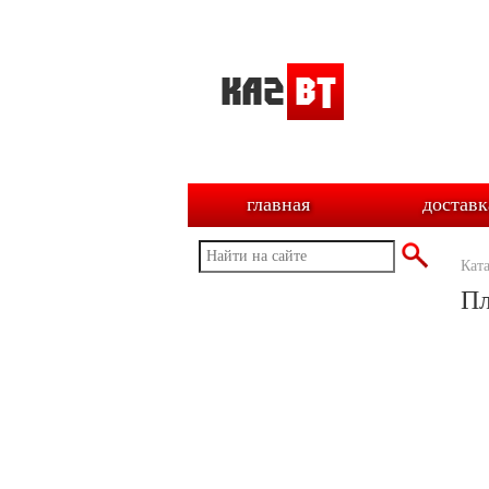
главная
доставк
Кат
Пл