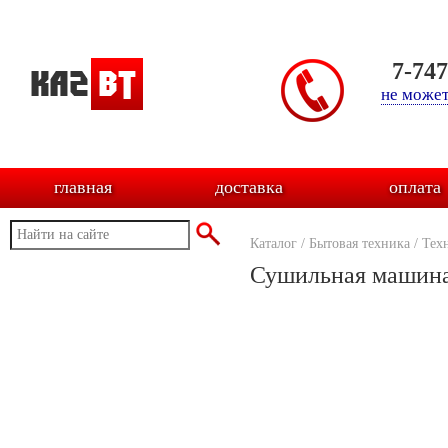
7-74
не может
главная
доставка
оплата
Каталог
/
Бытовая техника
/
Тех
Сушильная машина