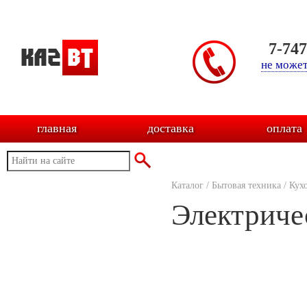
7-74
не может
главная
доставка
оплата
Каталог
/
Бытовая техника
/
Кух
Электриче