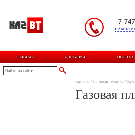
7-74
не может
главная
доставка
оплата
Каталог
/
Бытовая техника
/
Кух
Газовая п