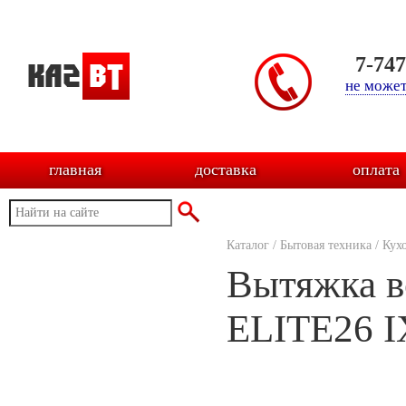
7-74
не может
главная
доставка
оплата
Каталог
/
Бытовая техника
/
Кух
Вытяжка в
ELITE26 I