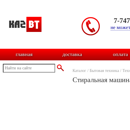
7-74
не может
главная
доставка
оплата
Каталог
/
Бытовая техника
/
Тех
Стиральная маши