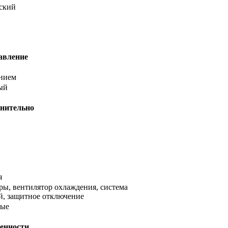
еский
авление
ением
ый
нительно
я
ры, вентилятор охлаждения, система
й, защитное отключение
ные
енности