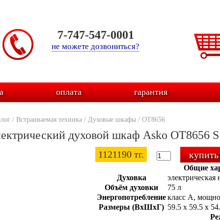
7-747-547-0001
не можете дозвониться?
а
оплата
гарантия
алог
/
Встраиваемая техника
/
Духовые шкафы
/
OT8656
ектрический духовой шкаф Asko OT8656 S
1121190 тг.
Общие ха
Духовка
электрическая 
Объём духовки
75 л
Энергопотребление
класс А, мощно
Размеры (ВхШхГ)
59.5 х 59.5 x 54
Р