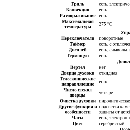
Гриль
есть, электрич
Конвекция
есть
Размораживание
есть
Максимальная
275 °С
температура
Упр
Переключатели
поворотные
Таймер
есть, с отключ
Дисплей
есть, символьн
Термощуп
есть
Допол
Вертел
нет
Дверца духовки
откидная
Телескопические
есть
направляющие
Число стекол
четыре
дверцы
Очистка духовки
пиролитическа
Другие функции и
подсветка каме
особенности
защиты от дете
Часы
есть, электрон
Цвет
серебристый
Особ