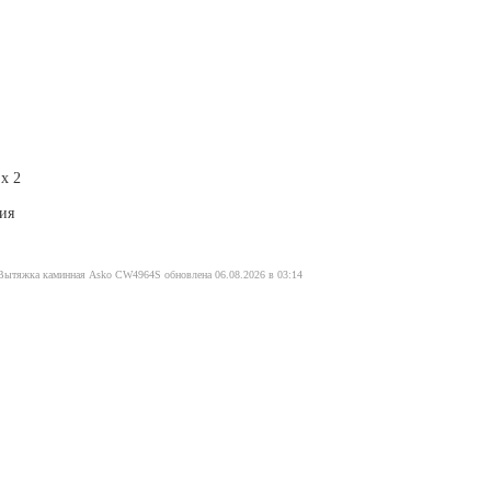
 х 2
ия
 Вытяжка каминная Asko CW4964S обновлена 06.08.2026 в 03:14