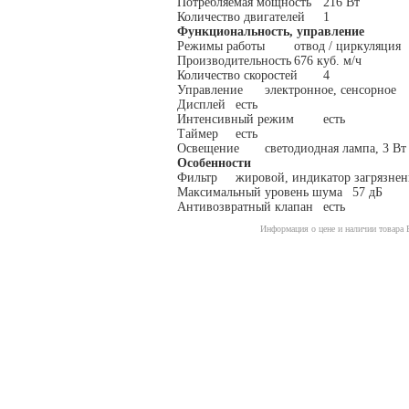
Потребляемая мощность
216 Вт
Количество двигателей
1
Функциональность, управление
Режимы работы
отвод / циркуляция
Производительность
676 куб. м/ч
Количество скоростей
4
Управление
электронное, сенсорное
Дисплей
есть
Интенсивный режим
есть
Таймер
есть
Освещение
светодиодная лампа, 3 Вт
Особенности
Фильтр
жировой, индикатор загрязнен
Максимальный уровень шума
57 дБ
Антивозвратный клапан
есть
Информация о цене и наличии товара