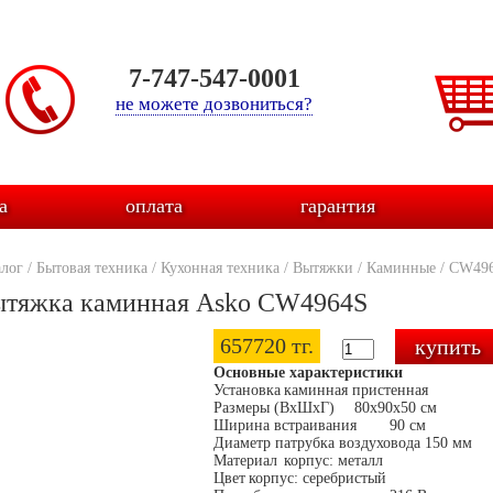
7-747-547-0001
не можете дозвониться?
а
оплата
гарантия
алог
/
Бытовая техника
/
Кухонная техника
/
Вытяжки
/
Каминные
/
CW49
тяжка каминная Asko CW4964S
657720 тг.
Основные характеристики
Установка
каминная пристенная
Размеры (ВхШхГ)
80х90х50 см
Ширина встраивания
90 см
Диаметр патрубка воздуховода
150 мм
Материал
корпус: металл
Цвет
корпус: серебристый