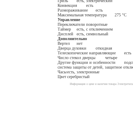
Гриль
есть, электрический
Конвекция
есть
Размораживание
есть
Максимальная температура
275 °С
Управление
Переключатели
поворотные
Таймер
есть, с отключением
Дисплей
есть, символьный
Дополнительно
Вертел
нет
Дверца духовки
откидная
Телескопические направляющие
есть
Число стекол дверцы
четыре
Другие функции и особенности
подс
система защиты от детей, защитное откл
Часы
есть, электронные
Цвет
серебристый
Информация о цене и наличии товара Электричес