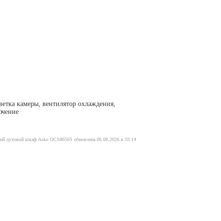
ветка камеры, вентилятор охлаждения,
ючение
кий духовой шкаф Asko OCS8656S обновлена 06.08.2026 в 03:14