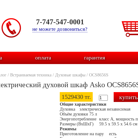
7-747-547-0001
не можете дозвониться?
а
оплата
гарантия
алог
/
Встраиваемая техника
/
Духовые шкафы
/
OCS8656S
ектрический духовой шкаф Asko OCS8656
1529430 тг.
Общие характеристики
Духовка
электрическая независимая
Объём духовки
75 л
Энергопотребление
класс А, мощность 
Размеры (ВхШхГ)
59.5 х 59.5 x 54.6 см
Режимы
Приготовление на пару
есть