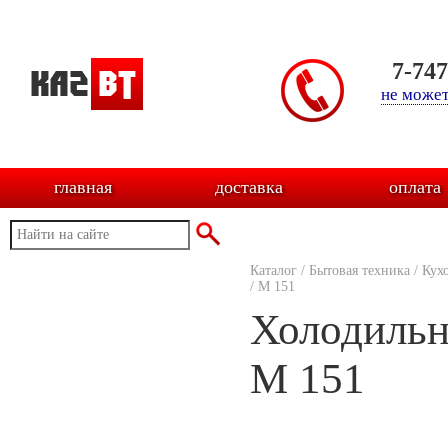
7-74
не может
главная
доставка
оплата
Каталог
/
Бытовая техника
/
Кух
/
M 151
Холодильн
M 151