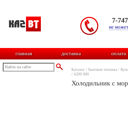
7-74
не может
главная
доставка
оплата
Каталог
/
Бытовая техника
/
Кух
/
4209 000
Холодильник с мо