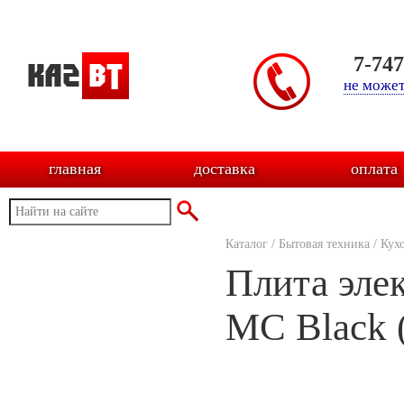
7-74
не может
главная
доставка
оплата
Каталог
/
Бытовая техника
/
Кух
Плита эле
МС Black 