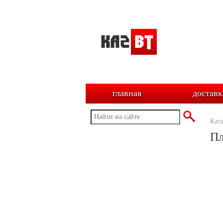
главная
доставк
Кат
Пл