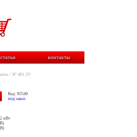
статьи
контакты
литы
/
ЭГ 401 2У
Код: 85540
под заказ
2 кВт
В)
хВ)