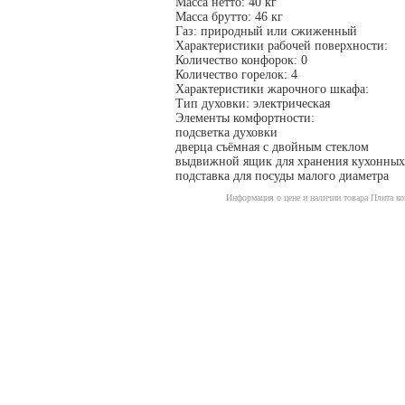
Масса нетто: 40 кг
Масса брутто: 46 кг
Газ: природный или сжиженный
Характеристики рабочей поверхности:
Количество конфорок: 0
Количество горелок: 4
Характеристики жарочного шкафа:
Тип духовки: электрическая
Элементы комфортности:
подсветка духовки
дверца съёмная с двойным стеклом
выдвижной ящик для хранения кухонных
подставка для посуды малого диаметра
Информация о цене и наличии товара Плита к