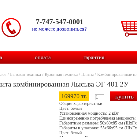
7-747-547-0001
не можете дозвониться?
а
оплата
гарантия
алог
/
Бытовая техника
/
Кухонная техника
/
Плиты
/
Комбинированные п
ита комбинированная Лысьва ЭГ 401 2У
169970 тг.
Общие характеристики:
Цвет: белый
Установленная мощность: 2 кВт
Единовременно потребляемая мощность: 
Габаритные размеры: 50х60х85 см (ШхГх
Габариты в упаковке: 55х66х95 см (ШхГ
Цвет: белый