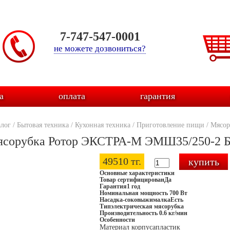
7-747-547-0001
не можете дозвониться?
а
оплата
гарантия
алог
/
Бытовая техника
/
Кухонная техника
/
Приготовление пищи
/
Мясор
сорубка Ротор ЭКСТРА-М ЭМШ35/250-2 Б
49510 тг.
Основные характеристики
Товар сертифицирован
Да
Гарантия
1 год
Номинальная мощность
700 Вт
Насадка-соковыжималка
Есть
Тип
электрическая мясорубка
Производительность
0.6 кг/мин
Особенности
Материал корпуса
пластик