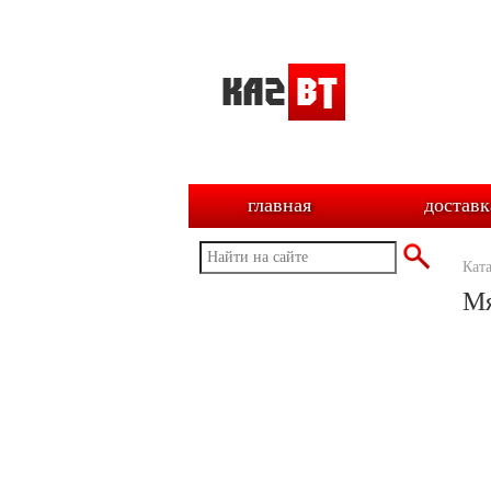
главная
доставк
Кат
Мя