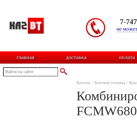
7-74
не может
главная
доставка
оплата
Каталог
/
Бытовая техника
/
Кух
Комбиниро
FCMW680