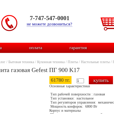
7-747-547-0001
не можете дозвониться?
а
оплата
гарантия
алог
/
Бытовая техника
/
Кухонная техника
/
Плиты
/
Настольные плиты
/
ита газовая Gefest ПГ 900 K17
61780 тг.
Основные характеристики
Тип рабочей поверхности : газовая
Тип установки: настольное
Тип регуляторов управления: механиче
Мощность конфорок: 6800 Вт
Корпус и материалы