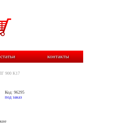
статьи
контакты
ПГ 900 K17
Код: 96295
под заказ
ские