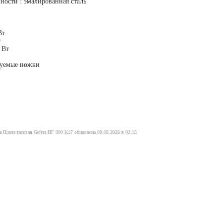
ности : эмалированная сталь
Вт
т
 Вт
руемые ножки
 Плита газовая Gefest ПГ 900 K17 обновлена 08.08.2026 в 03:15