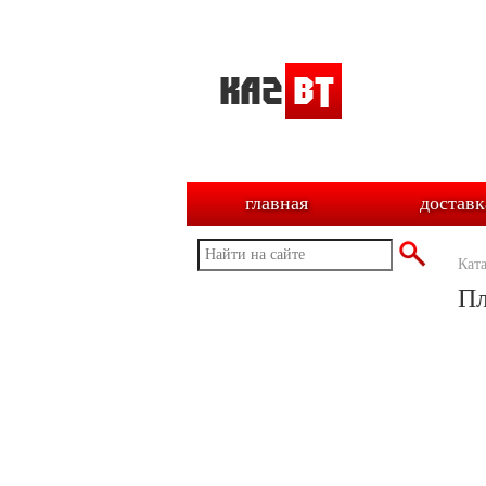
главная
доставк
Кат
Пл