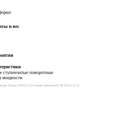
форки
иты и вес
рантия
теристики
е ступенчатые поворотные
и мощности
ическая Лысьва ЭПЧ22,2220 вишня обновлена 07.08.2026 в 03:15