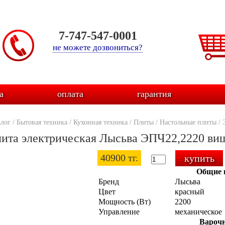
7-747-547-0001
не можете дозвониться?
а
оплата
гарантия
алог
/
Бытовая техника
/
Кухонная техника
/
Плиты
/
Настольные плиты
/
ита электрическая Лысьва ЭПЧ22,2220 ви
40900 тг.
Общие 
Бренд
Лысьва
Цвет
красный
Мощность (Вт)
2200
Управление
механическое
Варочн