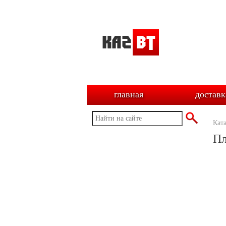
главная
доставк
Кат
Пл