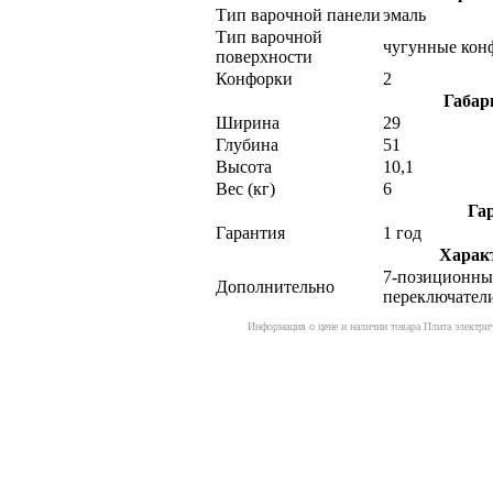
Тип варочной панели
эмаль
Тип варочной
чугунные кон
поверхности
Конфорки
2
Габар
Ширина
29
Глубина
51
Высота
10,1
Вес (кг)
6
Га
Гарантия
1 год
Харак
7-позиционны
Дополнительно
переключател
Информация о цене и наличии товара Плита электр