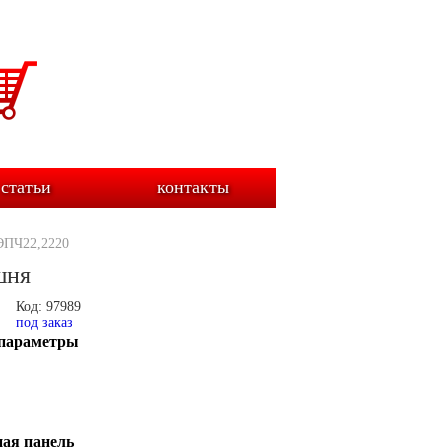
статьи
контакты
ЭПЧ22,2220
шня
Код: 97989
под заказ
параметры
ая панель