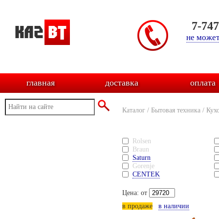
7-74
не может
главная
доставка
оплата
Каталог
/
Бытовая техника
/
Кух
Rolsen
Braun
Saturn
Gorenje
CENTEK
Цена: от
в продаже
в наличии