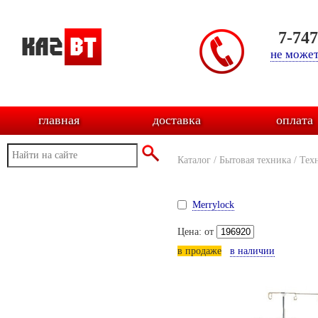
7-74
не может
главная
доставка
оплата
Каталог
/
Бытовая техника
/
Тех
Merrylock
Цена: от
в продаже
в наличии