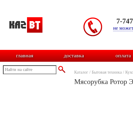
7-74
не может
главная
доставка
оплата
Каталог
/
Бытовая техника
/
Кух
Мясорубка Ротор