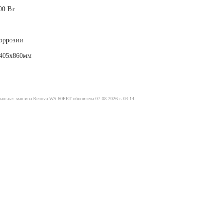
00 Вт
оррозии
х405х860мм
ральная машина Renova WS-60PET обновлена 07.08.2026 в 03:14