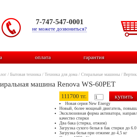
7-747-547-0001
не можете дозвониться?
а
оплата
гарантия
алог
/
Бытовая техника
/
Техника для дома
/
Стиральные машины
/
Вертик
иральная машина Renova WS-60PET
111700 тг.
Новая серия New Energy
Новый, более мощный двигатель, повыш
Эксклюзивная форма активатора, направл
качество стирки
Два бака (стирка, отжим)
Загрузка сухого белья в бак стирки до 6.0
Загрузка белья при отжиме до 4,5 кг