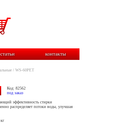
статьи
контакты
альные
/
WS-60PET
Код: 82562
под заказ
ающий эффективность стирки
енно распределяет потоки воды, улучшая
 кг