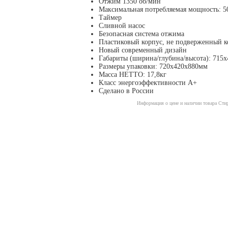
Отжим 1350 об/мин
Максимальная потребляемая мощность: 5
Таймер
Сливной насос
Безопасная система отжима
Пластиковый корпус, не подверженный к
Новый современный дизайн
Габариты (ширина/глубина/высота): 715
Размеры упаковки: 720х420х880мм
Масса НЕТТО: 17,8кг
Класс энергоэффективности А+
Сделано в России
Информация о цене и наличии товара Сти