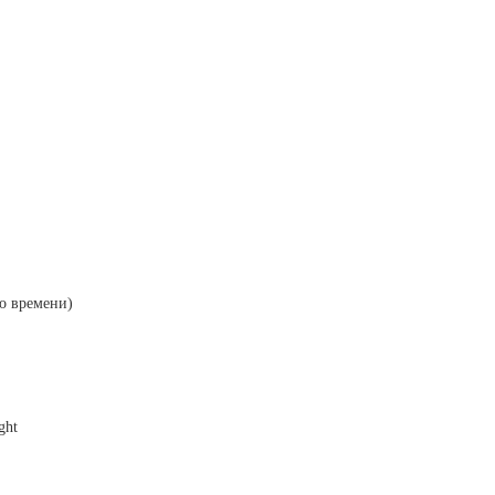
о времени)
ght