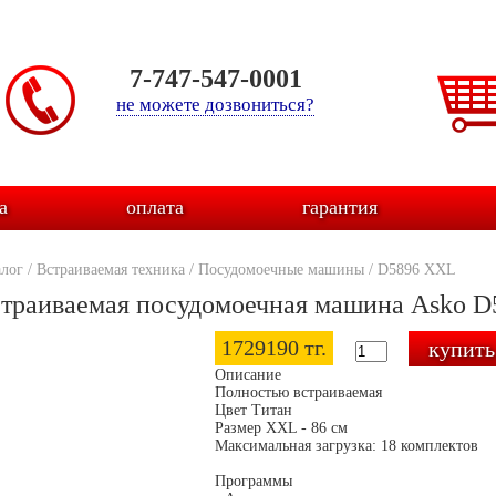
7-747-547-0001
не можете дозвониться?
а
оплата
гарантия
алог
/
Встраиваемая техника
/
Посудомоечные машины
/
D5896 XXL
траиваемая посудомоечная машина Asko 
1729190 тг.
Описание
Полностью встраиваемая
Цвет Титан
Размер XXL - 86 см
Максимальная загрузка: 18 комплектов
Программы