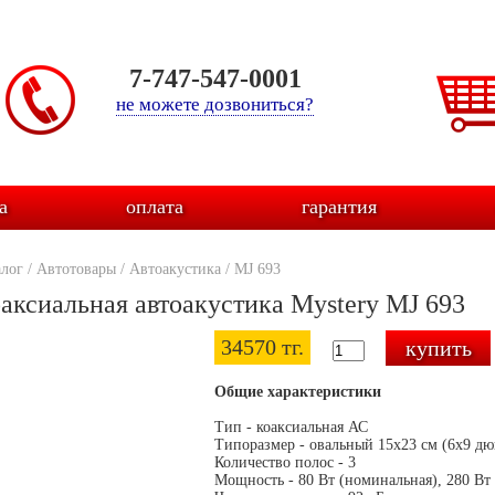
7-747-547-0001
не можете дозвониться?
а
оплата
гарантия
алог
/
Автотовары
/
Автоакустика
/
MJ 693
аксиальная автоакустика Mystery MJ 693
34570 тг.
Общие характеристики
Тип - коаксиальная АС
Типоразмер - овальный 15x23 см (6x9 дю
Количество полос - 3
Мощность - 80 Вт (номинальная), 280 Вт