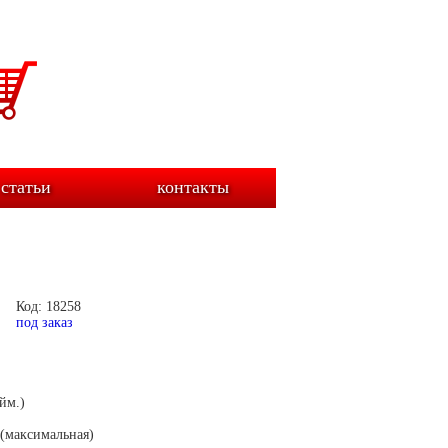
статьи
контакты
Код: 18258
под заказ
йм.)
 (максимальная)