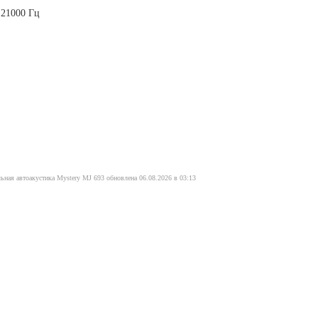
 21000 Гц
ьная автоакустика Mystery MJ 693 обновлена 06.08.2026 в 03:13