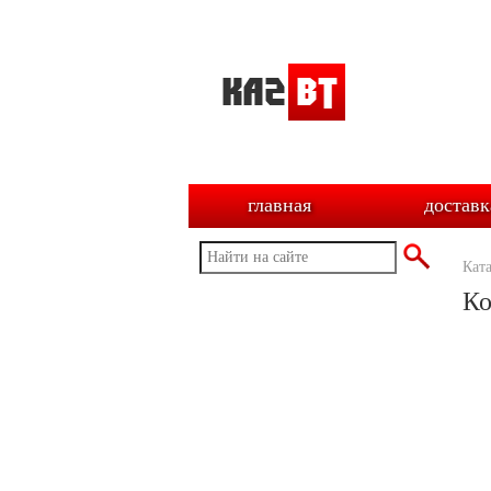
главная
доставк
Кат
Ко