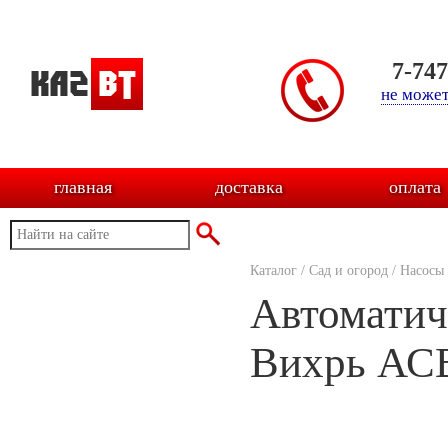
7-74
не может
главная
доставка
оплата
Каталог
/
Сад и огород
/
Насосы
Автоматич
Вихрь АС